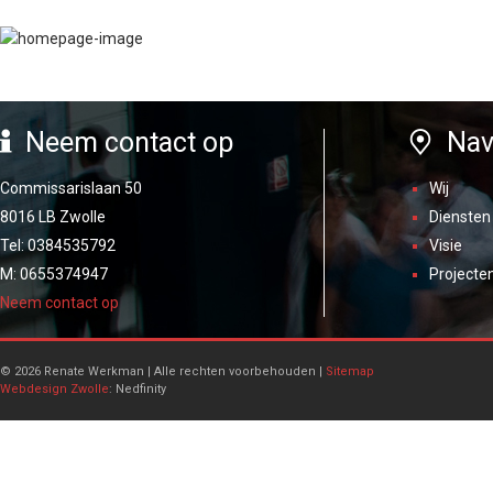
Neem contact op
Nav
Commissarislaan 50
Wij
8016 LB Zwolle
Diensten
Tel: 0384535792
Visie
M: 0655374947
Projecte
Neem contact op
© 2026 Renate Werkman | Alle rechten voorbehouden |
Sitemap
Webdesign Zwolle
: Nedfinity