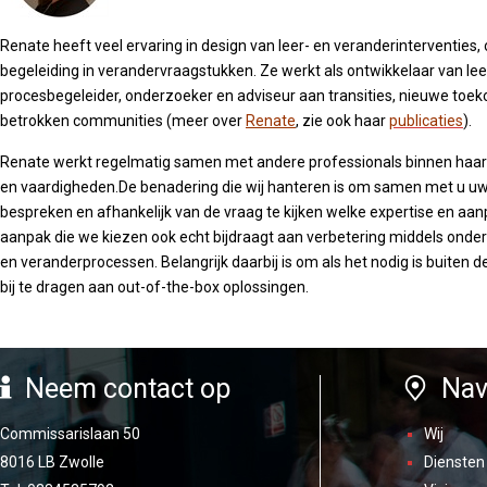
Renate heeft
veel ervaring in design van leer- en veranderinterventies,
begeleiding in verandervraagstukken.
Ze werkt als ontwikkelaar van l
procesbegeleider, onderzoeker en adviseur
aan transities, nieuwe toe
betrokken communities (meer over
Renate
, zie ook haar
publicaties
).
Renate werkt regelmatig samen met andere professionals binnen haar
en vaardigheden.De benadering die wij hanteren is
om samen met u uw v
bespreken en
afhankelijk van de vraag te kijken welke expertise en aanp
aanpak die we kiezen ook echt bijdraagt aan verbetering middels onderz
en veranderprocessen. Belangrijk daarbij is om als het nodig is buiten
bij te dragen aan out-of-the-box oplossingen.
Neem contact op
Nav
Commissarislaan 50
Wij
8016 LB Zwolle
Diensten