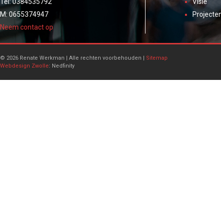
Tel: 0384535792
Visie
M: 0655374947
Projecte
Neem contact op
© 2026 Renate Werkman | Alle rechten voorbehouden |
Sitemap
Webdesign Zwolle
: Nedfinity